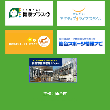
主催：仙台市
info@aru-kuworksendai.jp