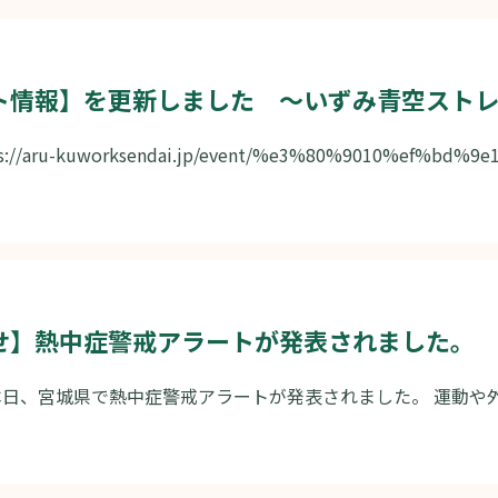
ト情報】を更新しました ～いずみ青空ストレッ
s://aru-kuworksendai.jp/event/%e3%80%9010%ef%bd%9e1
せ】熱中症警戒アラートが発表されました。
21 本日、宮城県で熱中症警戒アラートが発表されました。 運動や