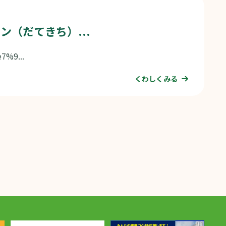
（だてきち）...
7%9...
くわしくみる