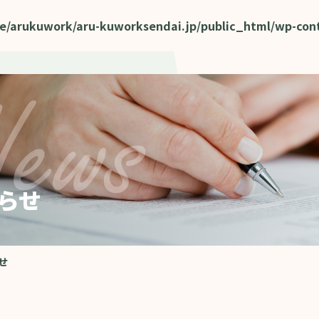
e/arukuwork/aru-kuworksendai.jp/public_html/wp-con
らせ
せ