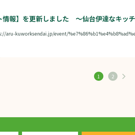
ト情報】を更新しました ～仙台伊達なキッチン
s://aru-kuworksendai.jp/event/%e7%86%b1%e4%b8%ad%e
1
2