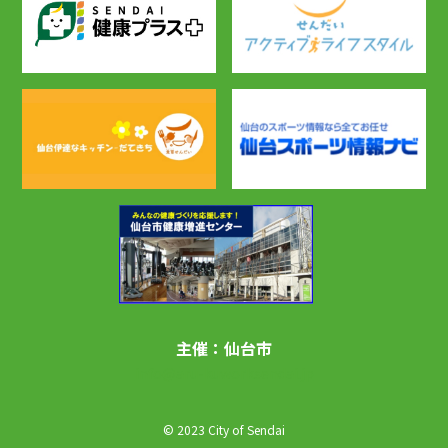
主催：仙台市
info@aru-kuworksendai.jp
© 2023 City of Sendai